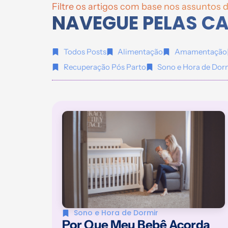
Filtre os artigos com base nos assuntos d
NAVEGUE PELAS C
Todos Posts
Alimentação
Amamentação
Recuperação Pós Parto
Sono e Hora de Dor
Sono e Hora de Dormir
Por Que Meu Bebê Acorda