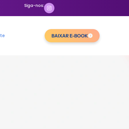
Siga-nos:
te
BAIXAR E-BOOK