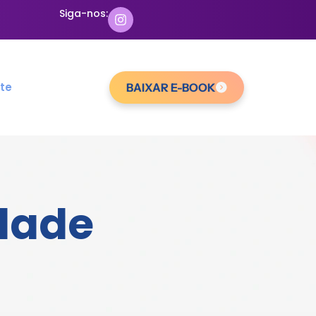
Siga-nos:
te
BAIXAR E-BOOK
idade