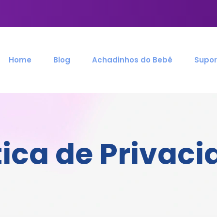
Home
Blog
Achadinhos do Bebê
Supor
tica de Privac