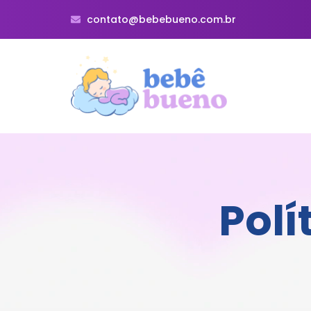
contato@bebebueno.com.br
Polí