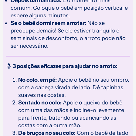
Depois da mamada:
É o momento mais
comum. Coloque o bebê em posição vertical e
espere alguns minutos.
Se o bebê dormir sem arrotar:
Não se
preocupe demais! Se ele estiver tranquilo e
sem sinais de desconforto, o arroto pode não
ser necessário.
🤱
3 posições eficazes para ajudar no arroto:
No colo, em pé:
Apoie o bebê no seu ombro,
com a cabeça virada de lado. Dê tapinhas
suaves nas costas.
Sentado no colo:
Apoie o queixo do bebê
com uma das mãos e incline-o levemente
para frente, batendo ou acariciando as
costas com a outra mão.
De bruços no seu colo:
Com o bebê deitado